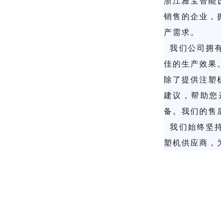
浙江雅宝智能
销售的企业，
产需求。
我们公司拥有
佳的生产效果
除了提供注塑
建议，帮助您
备。我们的售
我们始终坚持
塑机供应商，