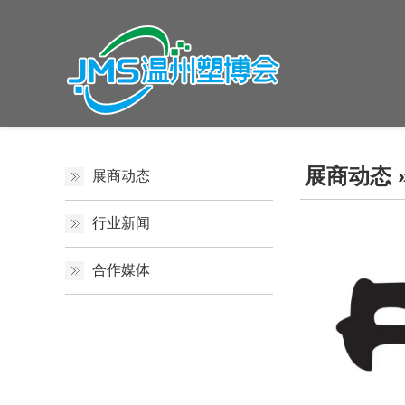
展商动态
展商动态
行业新闻
合作媒体