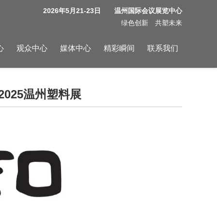
2026年5月21-23日 温州国际会议展览中心
绿色创新 共塑未来
心
观众中心
媒体中心
精彩瞬间
联系我们
025温州塑料展