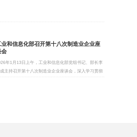
工业和信息化部召开第十八次制造业企业座
谈会
026年1月13日上午，工业和信息化部党组书记、部长李
成主持召开第十八次制造业企业座谈会，深入学习贯彻
近平总书记关于新型工业化的重要论述，贯彻落实党的
十届四中全会和中央经济工作会议精神，聚焦实现“十五
”工业经济良好开局，听取重点行业企业情况介绍和意…