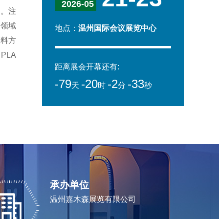
2026-05
等。注
用领域
地点：
温州国际会议展览中心
塑料方
PLA
距离展会开幕还有:
-79
-20
-2
-36
天
时
分
秒
承办单位
温州嘉木森展览有限公司