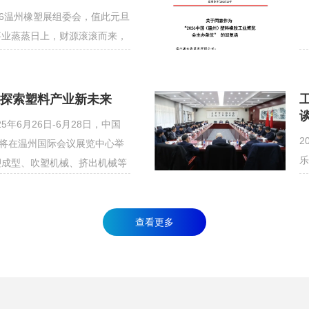
26温州橡塑展组委会，值此元旦
事业蒸蒸日上，财源滚滚而来，
，我们继续携手，共赢未来！
】探索塑料产业新未来
5年6月26日-6月28日，中国
2
会将在温州国际会议展览中心举
乐
塑成型、吹塑机械、挤出机械等
习
业的新技术、新产品和新设备。
二
观者可以近距离接触先进的注塑
五
查看更多